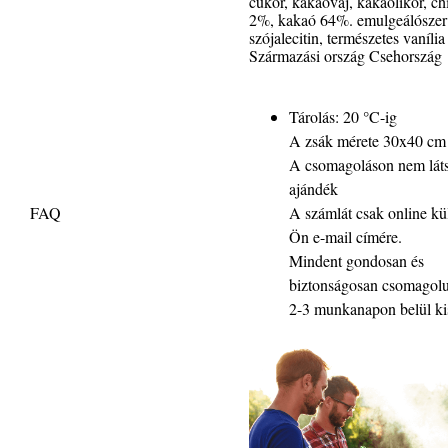
cukor, kakaóvaj, kakaólikőr, ch
2%, kakaó 64%. emulgeálószer
szójalecitin, természetes vanília
Származási ország Csehország
Tárolás: 20 °C-ig
A zsák mérete 30x40 cm
A csomagoláson nem láts
ajándék
FAQ
A számlát csak online kü
Ön e-mail címére.
Mindent gondosan és
biztonságosan csomagol
2-3 munkanapon belül kis