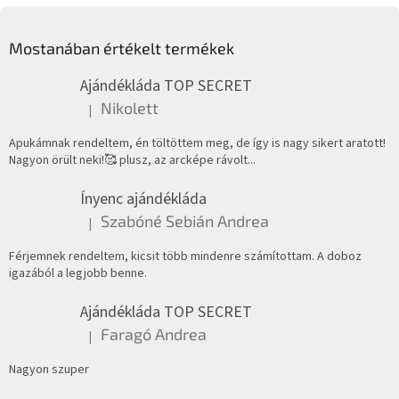
L
á
Mostanában értékelt termékek
b
l
Ajándékláda TOP SECRET
é
Nikolett
|
c
A termék értékelése 5-ből 5 csillag.
Apukámnak rendeltem, én töltöttem meg, de így is nagy sikert aratott!
Nagyon örült neki!🥰 plusz, az arcképe rávolt...
Ínyenc ajándékláda
Szabóné Sebián Andrea
|
A termék értékelése 5-ből 4 csillag.
Férjemnek rendeltem, kicsit több mindenre számítottam. A doboz
igazából a legjobb benne.
Ajándékláda TOP SECRET
Faragó Andrea
|
A termék értékelése 5-ből 5 csillag.
Nagyon szuper