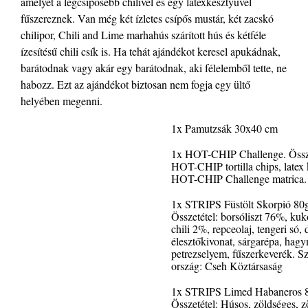
amelyet a legcsípősebb chilivel és egy latexkesztyűvel
fűszereznek. Van még két ízletes csípős mustár, két zacskó
chilipor, Chili and Lime marhahús szárított hús és kétféle
ízesítésű chili csík is. Ha tehát ajándékot keresel apukádnak,
barátodnak vagy akár egy barátodnak, aki félelemből tette, ne
habozz. Ezt az ajándékot biztosan nem fogja egy ültő
helyében megenni.
1x Pamutzsák 30x40 cm
1x HOT-CHIP Challenge. Össze
HOT-CHIP tortilla chips, latex 
HOT-CHIP Challenge matrica.
1x STRIPS Füstölt Skorpió 80
Összetétel: borsóliszt 76%, kuko
chili 2%, repceolaj, tengeri só, 
élesztőkivonat, sárgarépa, hag
petrezselyem, fűszerkeverék. S
ország: Cseh Köztársaság
1x STRIPS Limed Habaneros 
Összetétel: Húsos, zöldséges, z