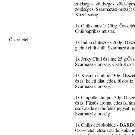
zöldséges, zöldséges, zöldséges
zöldséges. Származási ország: 
Köztársaság
1x Chilis mustár 200g. Összetét
Chilipaprikás mustár.
Összetétel
1x Indiai chiliszósz 260g. Össze
g chili chili chili. Származási o
1x Jerky Chili és lime 25 g.Öss
Származási ország: Cseh Köztá
1x Kasmíri chilipor 30g. Összeté
és íz: keleti illat, édes, füstös íz.
Származási ország.
1x Chipotle chilipor 30g. Összet
és íz: Füstös aroma, édes íz, am
csokoládé és diófélék jegyeit rej
Származási ország.
1x Chilis étcsokoládé - DARB
Összetétel: étcsokoládé: kakaó